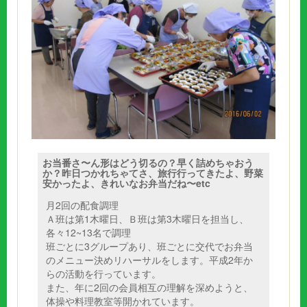
お当番さ〜ん形はどう切るの？早く詰めちゃおう
か？昨日つかれちゃてさ、旅行行ってきたよ、野菜
安かったよ、きれいなお弁当だね〜etc
月2回の配食調理
Ａ班は第1木曜日、Ｂ班は第3木曜日を担当し、
各々12~13名で調理
班ごとに3グループあり、班ごとに交代でお弁当
のメニュー決めリハーサルをします。平成2年か
らの活動を行っています。
また、年に2回の会員相互の理解を深めようと、
体操や料理教室等開かれています。