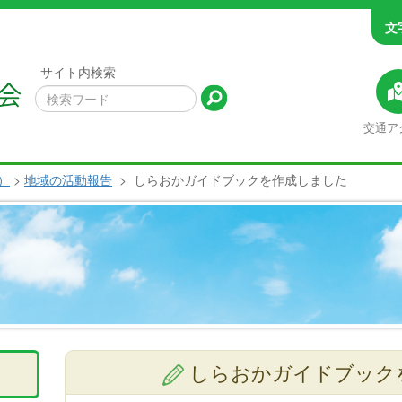
文
サイト内検索
交通ア
）
>
地域の活動報告
> しらおかガイドブックを作成しました
しらおかガイドブック