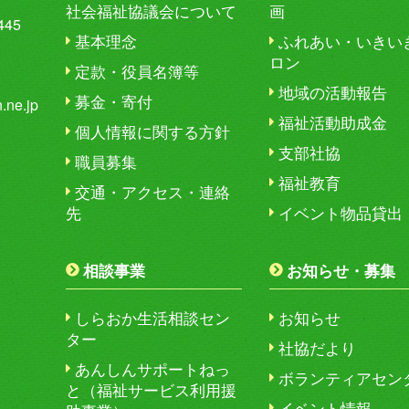
社会福祉協議会について
画
45
基本理念
ふれあい・いきい
ロン
定款・役員名簿等
地域の活動報告
募金・寄付
.ne.jp
福祉活動助成金
個人情報に関する方針
支部社協
職員募集
福祉教育
交通・アクセス・連絡
先
イベント物品貸出
相談事業
お知らせ・募集
しらおか生活相談セン
お知らせ
ター
社協だより
あんしんサポートねっ
ボランティアセン
と（福祉サービス利用援
イベント情報