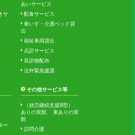
あいサービス
きサ
配食サービス
車いす・介護ベッド貸
出
福祉車両貸出
点訳サービス
音訳物配布
法外緊急援護
その他サービス等
（就労継続支援B型）
ありの実館、 東ありの実
館
ター
訪問介護