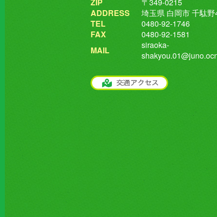
ZIP
〒349-0215
ADDRESS
埼玉県 白岡市 千駄野4
TEL
0480-92-1746
FAX
0480-92-1581
siraoka-
MAIL
shakyou.01@juno.ocn